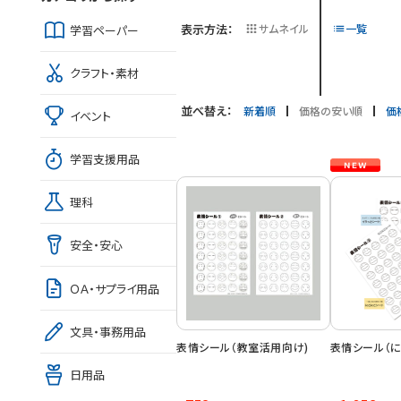
表示方法：
サムネイル
一覧
学習ペーパー
クラフト・素材
並べ替え：
新着順
価格の安い順
価
イベント
学習支援用品
理科
安全・安心
ＯＡ・サプライ用品
文具・事務用品
表情シール（教室活用向け)
表情シール（に
日用品