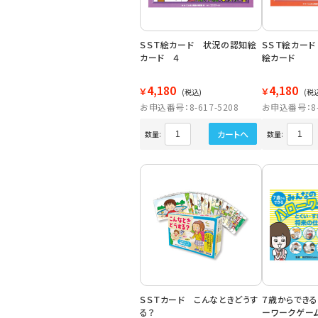
ＳＳＴ絵カード 状況の認知絵
ＳＳＴ絵カー
カード ４
絵カード
4,180
4,180
￥
￥
(税込)
(税
お申込番号：8-617-5208
お申込番号：8-6
カートへ
数量:
数量:
ＳＳＴカード こんなときどうす
７歳からでき
る？
ーワークゲー