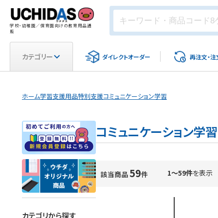
学校・幼稚園／保育園向けの教育用品通
販
カテゴリー
ダイレクト
オーダー
再注文・
注
ホーム
学習支援用品
特別支援
コミュニケーション学習
コミュニケーション学習
59
1～59件
を表示
該当商品
件
カテゴリから探す