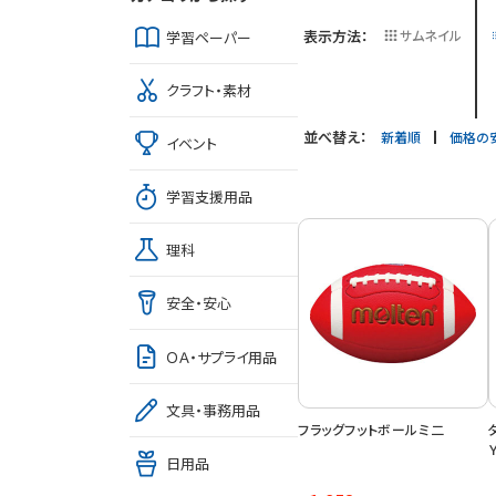
表示方法：
サムネイル
学習ペーパー
クラフト・素材
並べ替え：
新着順
価格の
イベント
学習支援用品
理科
安全・安心
ＯＡ・サプライ用品
文具・事務用品
フラッグフットボールミ二
日用品