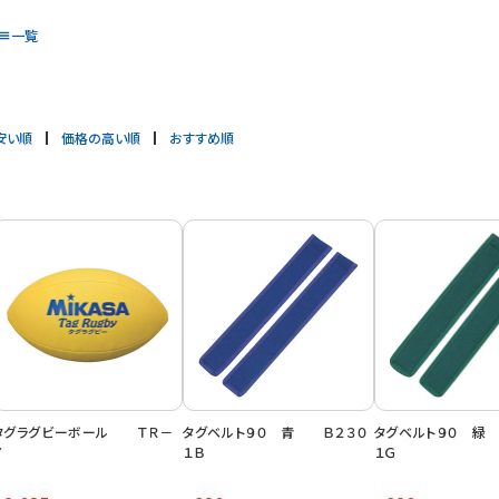
一覧
安い順
価格の高い順
おすすめ順
タグラグビーボール ＴＲ－
タグベルト９０ 青 Ｂ２３０
タグベルト９０ 緑
Ｙ
１Ｂ
１Ｇ