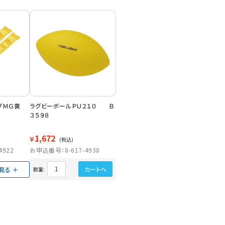
ッグＭＧ黄
ラグビーボールＰＵ２１０ Ｂ
３５９８
1,672
￥
(税込)
4922
お申込番号：8-617-4938
カートへ
見る
数量: