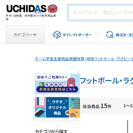
学校・幼稚園／保育園向けの教育用品通
販
カテゴリー
ダイレクト
オーダー
再注文・
注
ホーム
学習支援用品
保健体育・球技
フットボール・ラグビー
フットボール・ラ
15
1～1
該当商品
件
カテゴリから探す