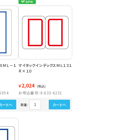
スＭＬ－１
マイタックインデックスＭＬ１３１
Ｒ×１０
2,024
￥
(税込)
6054
お申込番号：8-633-6231
カートへ
カートへ
数量: