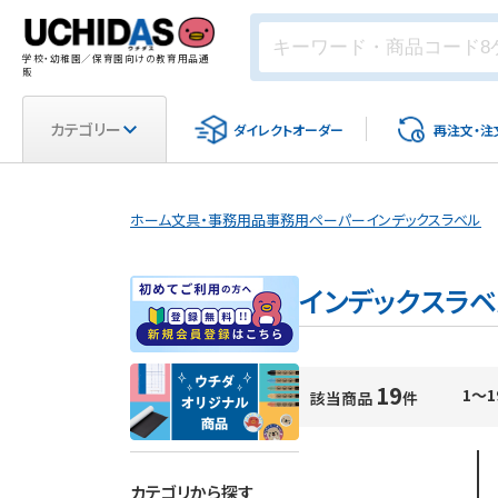
学校・幼稚園／保育園向けの教育用品通
販
カテゴリー
ダイレクト
オーダー
再注文・
注
ホーム
文具・事務用品
事務用ペーパー
インデックスラベル
インデックスラベ
19
1～1
該当商品
件
カテゴリから探す