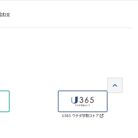
合わせ
U365 ウチダ学割ストア