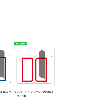
クス青枠ＭＬ
ラミネートインデックス赤枠ＭＬ
－２３３Ｒ