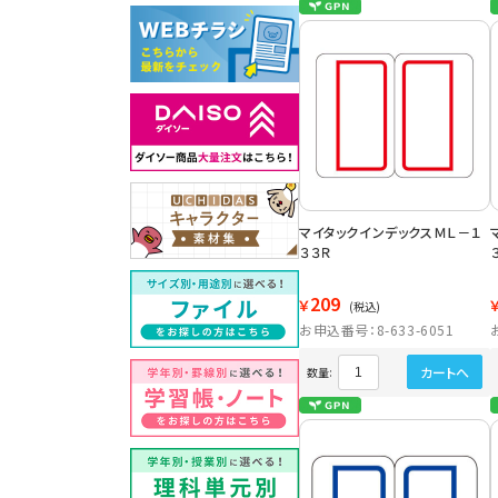
マイタックインデックスＭＬ－１
３３Ｒ
209
￥
(税込)
お申込番号：8-633-6051
カートへ
数量: