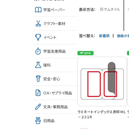
表示方法：
サムネイル
学習ペーパー
クラフト・素材
並べ替え：
新着順
価格の
イベント
学習支援用品
理科
安全・安心
ＯＡ・サプライ用品
文具・事務用品
ラミネートインデックス赤枠ＭＬ
－２３１Ｒ
日用品