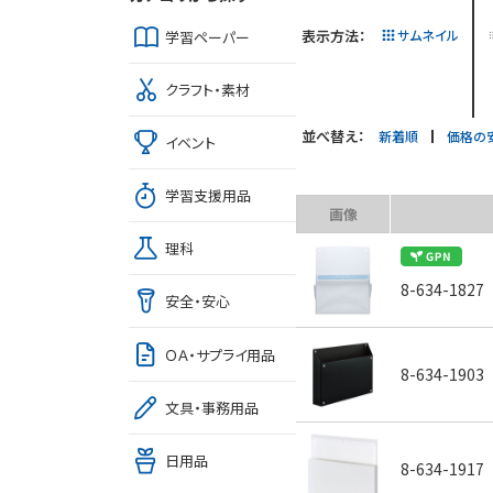
表示方法：
サムネイル
学習ペーパー
クラフト・素材
並べ替え：
新着順
価格の
イベント
学習支援用品
画像
理科
8-634-1827
安全・安心
ＯＡ・サプライ用品
8-634-1903
文具・事務用品
日用品
8-634-1917