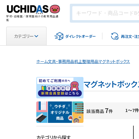
学校・幼稚園／保育園向けの教育用品通
販
カテゴリー
ダイレクト
オーダー
再注文・
注
ホーム
文具・事務用品
机上整理用品
マグネットボックス
マグネットボック
7
1～7件
該当商品
件
カテゴリから探す