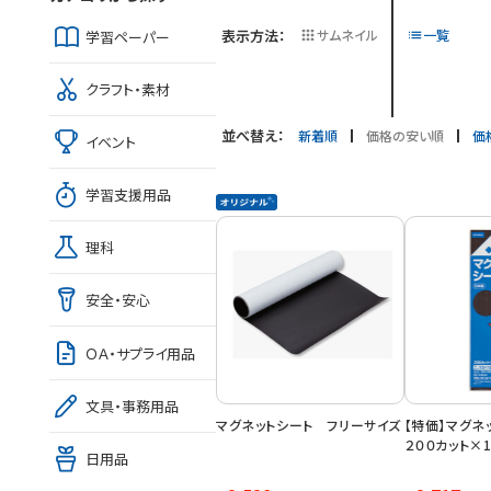
表示方法：
サムネイル
一覧
学習ペーパー
クラフト・素材
並べ替え：
新着順
価格の安い順
価
イベント
学習支援用品
理科
安全・安心
ＯＡ・サプライ用品
文具・事務用品
マグネットシート フリーサイズ
【特価】マグネ
２００カット×1
日用品