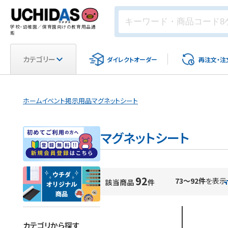
学校・幼稚園／保育園向けの教育用品通
販
カテゴリー
ダイレクト
オーダー
再注文・
注
ホーム
イベント
掲示用品
マグネットシート
マグネットシート
92
73～92件
を表示
該当商品
件
カテゴリから探す