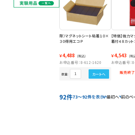
限）マグネットシート粘着１０×
【特価】強力マ
３０得用エコＰ
着付４８カット
4,488
4,543
￥
￥
(税込)
(税
お申込番号：8-612-1620
お申込番号：8-6
販売終了
カートへ
数量:
92件
最初へ
前のペ
73～92件
を表示