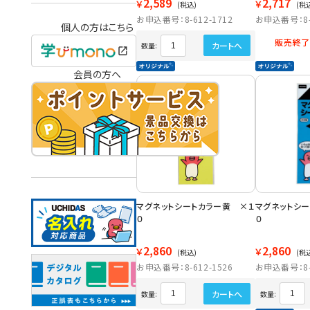
2,589
2,717
￥
￥
(税込)
(税
お申込番号：8-612-1712
お申込番号：8-6
個人の方はこちら
販売終了
カートへ
数量:
会員の方へ
マグネットシートカラー黄 ×１
マグネットシ
０
０
2,860
2,860
￥
￥
(税込)
(税
お申込番号：8-612-1526
お申込番号：8-6
カートへ
数量:
数量: