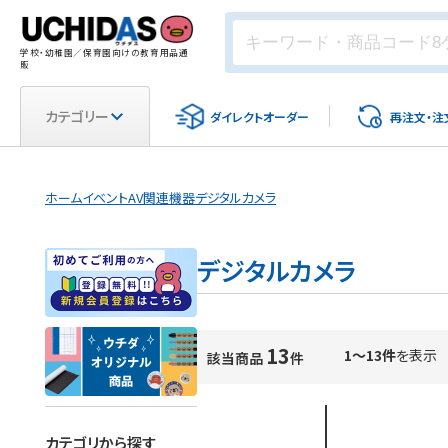
学校・幼稚園／保育園向けの教育用品通
販
カテゴリー
ダイレクト
オーダー
再注文・
注
ホーム
イベント
AV関連機器
デジタルカメラ
デジタルカメラ
13
1～13件
を表示
該当商品
件
カテゴリから探す