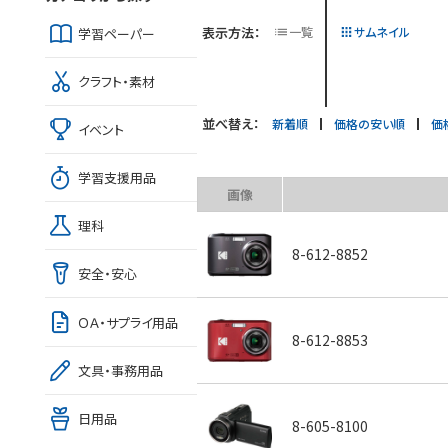
表示方法：
一覧
サムネイル
学習ペーパー
クラフト・素材
並べ替え：
新着順
価格の安い順
価
イベント
学習支援用品
画像
理科
8-612-8852
安全・安心
ＯＡ・サプライ用品
8-612-8853
文具・事務用品
日用品
8-605-8100