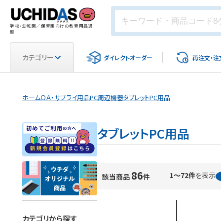
学校・幼稚園／保育園向けの教育用品通
販
カテゴリー
ダイレクト
オーダー
再注文・
注
ホーム
ＯＡ・サプライ用品
PC周辺機器
タブレットPC用品
タブレットPC用品
86
1～72件
を表示
該当商品
件
カテゴリから探す