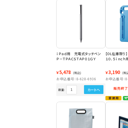
ｉＰａｄ用 充電式タッチペン
【OL在庫限り】
Ｐ－ＴＰＡＣＳＴＡＰ０１ＧＹ
１０．５ｉｎｃｈ
5,478
3,190
￥
￥
(税込)
(税
お申込番号：8-628-6936
お申込番号：8-6
販売終了
カートへ
数量: