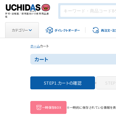
学校・幼稚園／保育園向けの教育用品通
販
カテゴリー
ダイレクト
オーダー
再注文・
注
ホーム
カート
カート
STEP1.
カートの確認
STEP
一時保存BOX
※一時的に保存されている情報を表