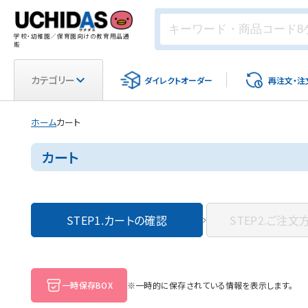
学校・幼稚園／保育園向けの教育用品通
販
カテゴリー
ダイレクト
オーダー
再注文・
注
ホーム
カート
カート
STEP1.
カートの確認
STEP2.
ご注文
一時保存BOX
※一時的に保存されている情報を表示します。