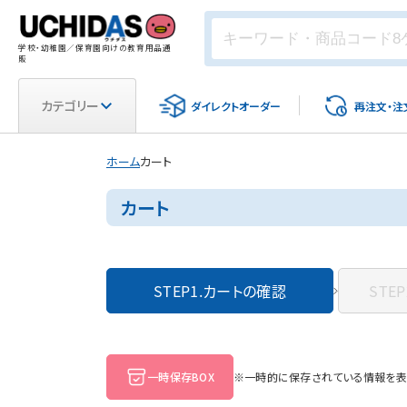
学校・幼稚園／保育園向けの教育用品通
販
カテゴリー
ダイレクト
オーダー
再注文・
注
ホーム
カート
カート
STEP1.
カートの確認
STEP
一時保存BOX
※一時的に保存されている情報を表