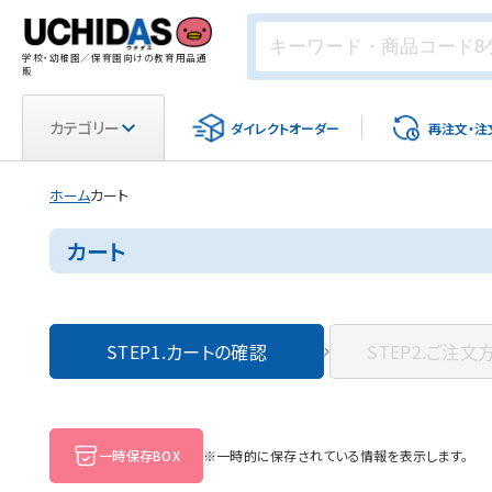
学校・幼稚園／保育園向けの教育用品通
販
カテゴリー
ダイレクト
オーダー
再注文・
注
ホーム
カート
カート
STEP1.
カートの確認
STEP2.
ご注文
一時保存BOX
※一時的に保存されている情報を表示します。