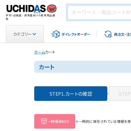
学校・幼稚園／保育園向けの教育用品通
販
カテゴリー
ダイレクト
オーダー
再注文・
注
ホーム
カート
カート
STEP1.
カートの確認
STEP
一時保存BOX
※一時的に保存されている情報を表