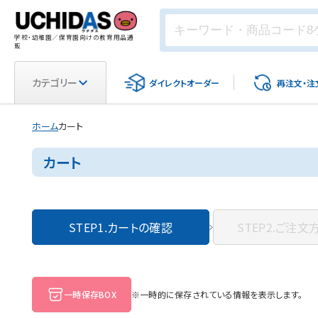
学校・幼稚園／保育園向けの教育用品通
販
カテゴリー
ダイレクト
オーダー
再注文・
注
ホーム
カート
カート
STEP1.
カートの確認
STEP2.
ご注文
一時保存BOX
※一時的に保存されている情報を表示します。