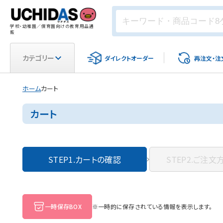
学校・幼稚園／保育園向けの教育用品通
販
カテゴリー
ダイレクト
オーダー
再注文・
注
ホーム
カート
カート
STEP1.
カートの確認
STEP2.
ご注文
一時保存BOX
※一時的に保存されている情報を表示します。