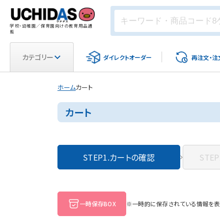
学校・幼稚園／保育園向けの教育用品通
販
カテゴリー
ダイレクト
オーダー
再注文・
注
ホーム
カート
カート
STEP1.
カートの確認
STEP
一時保存BOX
※一時的に保存されている情報を表