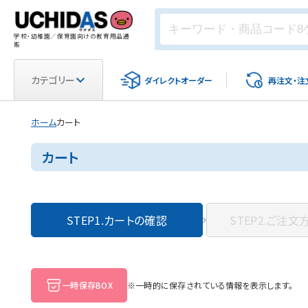
学校・幼稚園／保育園向けの教育用品通
販
カテゴリー
ダイレクト
オーダー
再注文・
注
ホーム
カート
カート
STEP1.
カートの確認
STEP2.
ご注文
一時保存BOX
※一時的に保存されている情報を表示します。