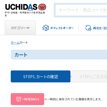
学校・幼稚園／保育園向けの教育用品通
販
カテゴリー
ダイレクト
オーダー
再注文・
注
ホーム
カート
カート
STEP1.
カートの確認
STEP2.
ご注文
一時保存BOX
※一時的に保存されている情報を表示します。