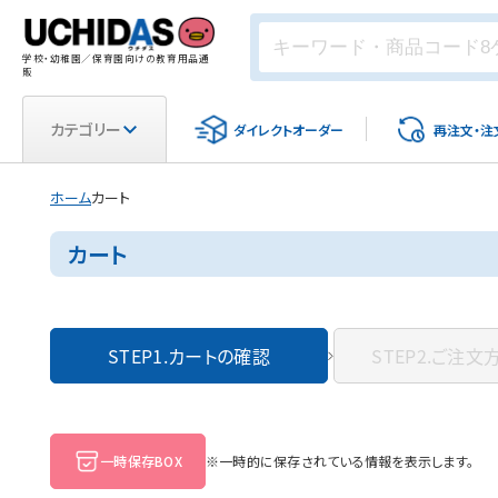
学校・幼稚園／保育園向けの教育用品通
販
カテゴリー
ダイレクト
オーダー
再注文・
注
ホーム
カート
カート
STEP1.
カートの確認
STEP2.
ご注文
一時保存BOX
※一時的に保存されている情報を表示します。