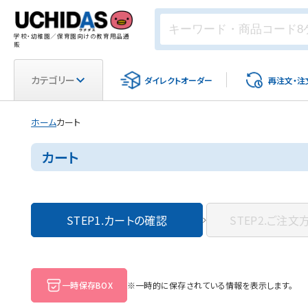
学校・幼稚園／保育園向けの教育用品通
販
カテゴリー
ダイレクト
オーダー
再注文・
注
ホーム
カート
カート
STEP1.
カートの確認
STEP2.
ご注文
一時保存BOX
※一時的に保存されている情報を表示します。