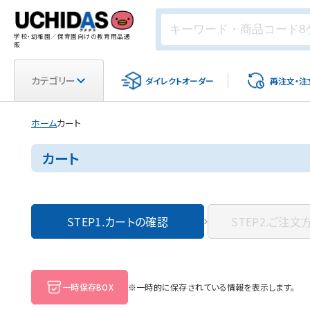
学校・幼稚園／保育園向けの教育用品通
販
カテゴリー
ダイレクト
オーダー
再注文・
注
ホーム
カート
カート
STEP1.
カートの確認
STEP2.
ご注文
一時保存BOX
※一時的に保存されている情報を表示します。