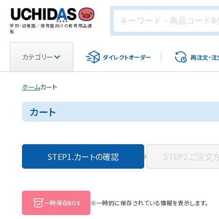
学校・幼稚園／保育園向けの教育用品通
販
カテゴリー
ダイレクト
オーダー
再注文・
注
ホーム
カート
カート
STEP1.
カートの確認
STEP2.
ご注文
一時保存BOX
※一時的に保存されている情報を表示します。