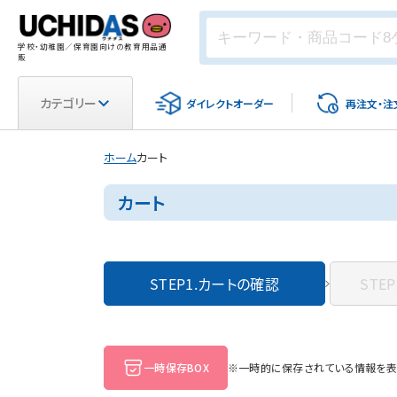
学校・幼稚園／保育園向けの教育用品通
販
カテゴリー
ダイレクト
オーダー
再注文・
注
ホーム
カート
カート
STEP1.
カートの確認
STEP
一時保存BOX
※一時的に保存されている情報を表