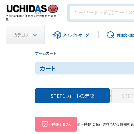
学校・幼稚園／保育園向けの教育用品通
販
カテゴリー
ダイレクト
オーダー
再注文・
注
ホーム
カート
カート
STEP1.
カートの確認
STEP
一時保存BOX
※一時的に保存されている情報を表