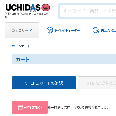
学校・幼稚園／保育園向けの教育用品通
販
カテゴリー
ダイレクト
オーダー
再注文・
注
ホーム
カート
カート
STEP1.
カートの確認
STEP2.
ご注文
一時保存BOX
※一時的に保存されている情報を表示します。