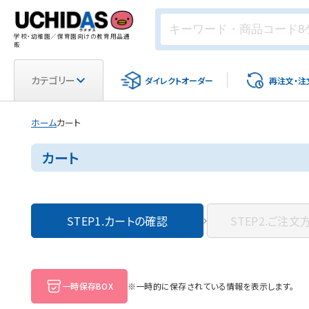
学校・幼稚園／保育園向けの教育用品通
販
カテゴリー
ダイレクト
オーダー
再注文・
注
ホーム
カート
カート
STEP1.
カートの確認
STEP2.
ご注文
一時保存BOX
※一時的に保存されている情報を表示します。