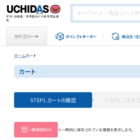
学校・幼稚園／保育園向けの教育用品通
販
カテゴリー
ダイレクト
オーダー
再注文・
注
ホーム
カート
カート
STEP1.
カートの確認
STEP2.
ご注文
一時保存BOX
※一時的に保存されている情報を表示します。