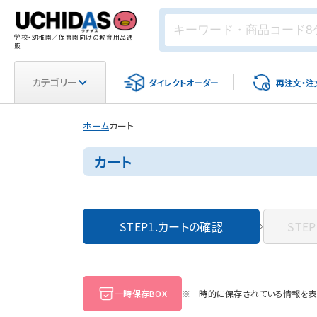
学校・幼稚園／保育園向けの教育用品通
販
カテゴリー
ダイレクト
オーダー
再注文・
注
ホーム
カート
カート
STEP1.
カートの確認
STEP
一時保存BOX
※一時的に保存されている情報を表