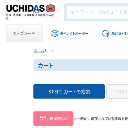
学校・幼稚園／保育園向けの教育用品通
販
カテゴリー
ダイレクト
オーダー
再注文・
注
ホーム
カート
カート
STEP1.
カートの確認
STEP
一時保存BOX
※一時的に保存されている情報を表