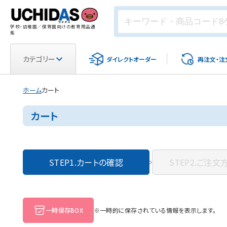
学校・幼稚園／保育園向けの教育用品通
販
カテゴリー
ダイレクト
オーダー
再注文・
注
ホーム
カート
カート
STEP1.
カートの確認
STEP2.
ご注文
一時保存BOX
※一時的に保存されている情報を表示します。