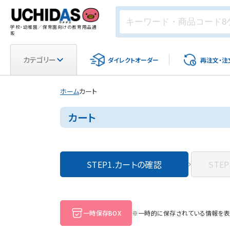
学校・幼稚園／保育園向けの教育用品通
販
カテゴリー
ダイレクト
オーダー
再注文・
注
ホーム
カート
カート
STEP1.
カートの確認
STEP
一時保存BOX
※一時的に保存されている情報を表