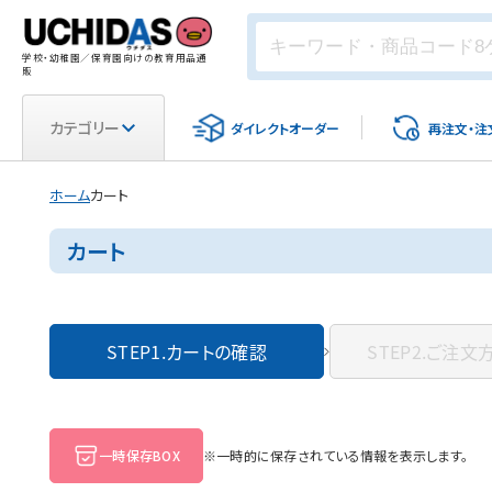
学校・幼稚園／保育園向けの教育用品通
販
カテゴリー
ダイレクト
オーダー
再注文・
注
ホーム
カート
カート
STEP1.
カートの確認
STEP2.
ご注文
一時保存BOX
※一時的に保存されている情報を表示します。