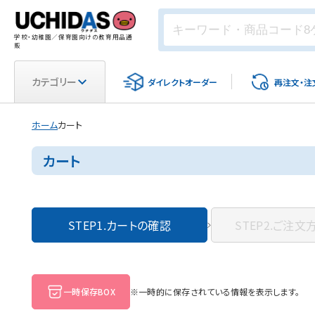
学校・幼稚園／保育園向けの教育用品通
販
カテゴリー
ダイレクト
オーダー
再注文・
注
ホーム
カート
カート
STEP1.
カートの確認
STEP2.
ご注文
一時保存BOX
※一時的に保存されている情報を表示します。