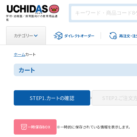
学校・幼稚園／保育園向けの教育用品通
販
カテゴリー
ダイレクト
オーダー
再注文・
注
ホーム
カート
カート
STEP1.
カートの確認
STEP2.
ご注文
一時保存BOX
※一時的に保存されている情報を表示します。