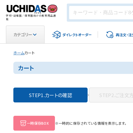
学校・幼稚園／保育園向けの教育用品通
販
カテゴリー
ダイレクト
オーダー
再注文・
注
ホーム
カート
カート
STEP1.
カートの確認
STEP2.
ご注文
一時保存BOX
※一時的に保存されている情報を表示します。