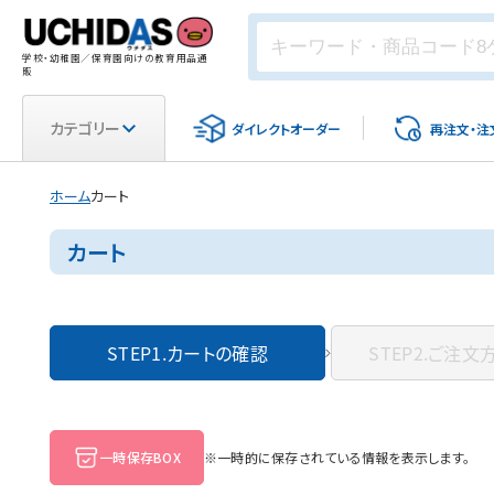
学校・幼稚園／保育園向けの教育用品通
販
カテゴリー
ダイレクト
オーダー
再注文・
注
ホーム
カート
カート
STEP1.
カートの確認
STEP2.
ご注文
一時保存BOX
※一時的に保存されている情報を表示します。