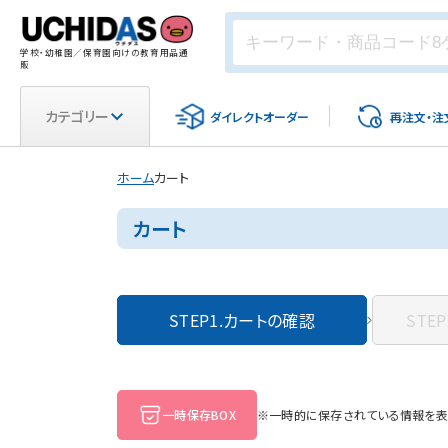
学校・幼稚園／保育園向けの教育用品通
販
カテゴリー
ダイレクト
オーダー
再注文・
注
ホーム
カート
カート
STEP1.
カートの確認
STEP
一時保存BOX
※一時的に保存されている情報を表