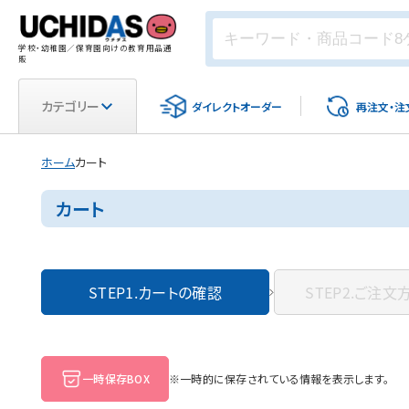
学校・幼稚園／保育園向けの教育用品通
販
カテゴリー
ダイレクト
オーダー
再注文・
注
ホーム
カート
カート
STEP1.
カートの確認
STEP2.
ご注文
一時保存BOX
※一時的に保存されている情報を表示します。