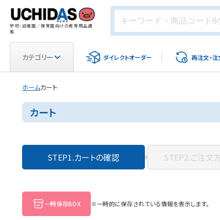
学校・幼稚園／保育園向けの教育用品通
販
カテゴリー
ダイレクト
オーダー
再注文・
注
ホーム
カート
カート
STEP1.
カートの確認
STEP2.
ご注文
一時保存BOX
※一時的に保存されている情報を表示します。