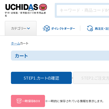
学校・幼稚園／保育園向けの教育用品通
販
カテゴリー
ダイレクト
オーダー
再注文・
注
ホーム
カート
カート
STEP1.
カートの確認
STEP2.
ご注文
一時保存BOX
※一時的に保存されている情報を表示します。