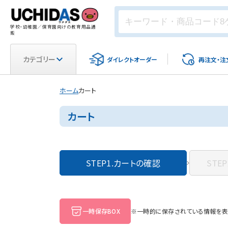
学校・幼稚園／保育園向けの教育用品通
販
カテゴリー
ダイレクト
オーダー
再注文・
注
ホーム
カート
カート
STEP1.
カートの確認
STEP
一時保存BOX
※一時的に保存されている情報を表