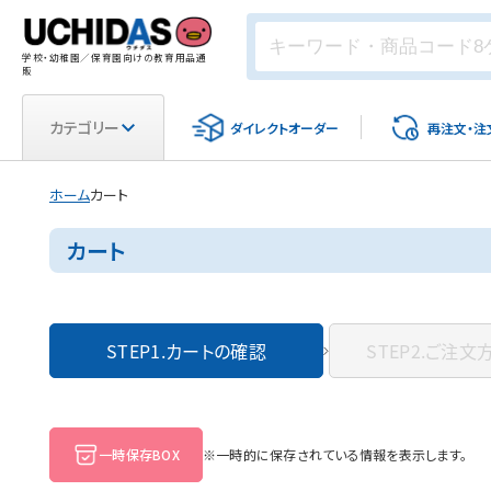
学校・幼稚園／保育園向けの教育用品通
販
カテゴリー
ダイレクト
オーダー
再注文・
注
ホーム
カート
カート
STEP1.
カートの確認
STEP2.
ご注文
一時保存BOX
※一時的に保存されている情報を表示します。