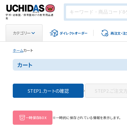
学校・幼稚園／保育園向けの教育用品通
販
カテゴリー
ダイレクト
オーダー
再注文・
注
ホーム
カート
カート
STEP1.
カートの確認
STEP2.
ご注文
一時保存BOX
※一時的に保存されている情報を表示します。