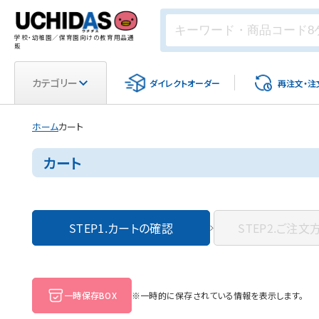
学校・幼稚園／保育園向けの教育用品通
販
カテゴリー
ダイレクト
オーダー
再注文・
注
ホーム
カート
カート
STEP1.
カートの確認
STEP2.
ご注文
一時保存BOX
※一時的に保存されている情報を表示します。