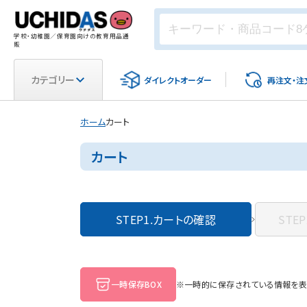
学校・幼稚園／保育園向けの教育用品通
販
カテゴリー
ダイレクト
オーダー
再注文・
注
ホーム
カート
カート
STEP1.
カートの確認
STEP
一時保存BOX
※一時的に保存されている情報を表