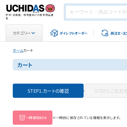
学校・幼稚園／保育園向けの教育用品通
販
カテゴリー
ダイレクト
オーダー
再注文・
注
ホーム
カート
カート
STEP1.
カートの確認
STEP2.
ご注文
一時保存BOX
※一時的に保存されている情報を表示します。