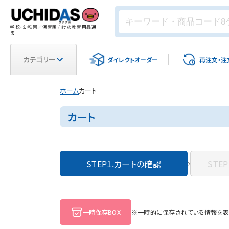
学校・幼稚園／保育園向けの教育用品通
販
カテゴリー
ダイレクト
オーダー
再注文・
注
ホーム
カート
カート
STEP1.
カートの確認
STEP
一時保存BOX
※一時的に保存されている情報を表