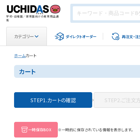
学校・幼稚園／保育園向けの教育用品通
販
カテゴリー
ダイレクト
オーダー
再注文・
注
ホーム
カート
カート
STEP1.
カートの確認
STEP2.
ご注文
一時保存BOX
※一時的に保存されている情報を表示します。