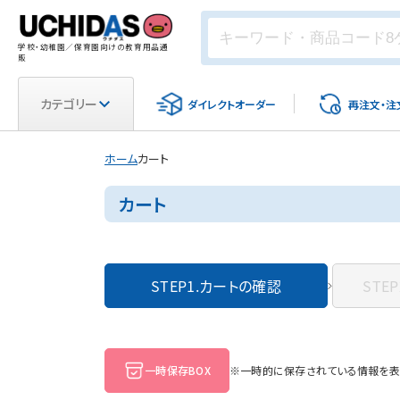
学校・幼稚園／保育園向けの教育用品通
販
カテゴリー
ダイレクト
オーダー
再注文・
注
ホーム
カート
カート
STEP1.
カートの確認
STEP
一時保存BOX
※一時的に保存されている情報を表