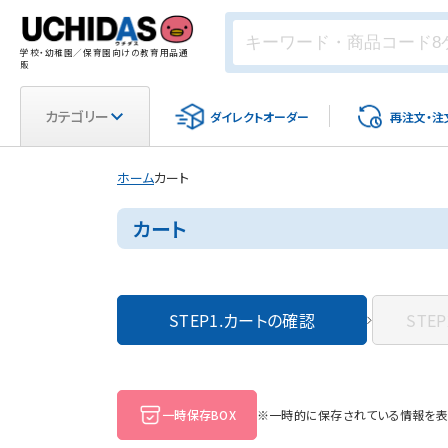
学校・幼稚園／保育園向けの教育用品通
販
カテゴリー
ダイレクト
オーダー
再注文・
注
ホーム
カート
カート
STEP1.
カートの確認
STEP
一時保存BOX
※一時的に保存されている情報を表