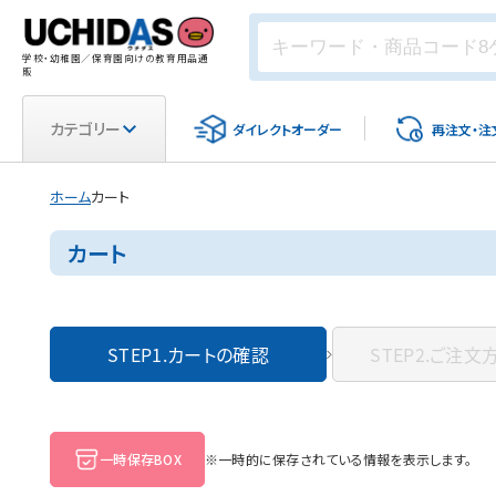
学校・幼稚園／保育園向けの教育用品通
販
カテゴリー
ダイレクト
オーダー
再注文・
注
ホーム
カート
カート
STEP1.
カートの確認
STEP2.
ご注文
一時保存BOX
※一時的に保存されている情報を表示します。